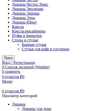
Диваны Честер Люкс
Диваны Эволюшн
Диваны Энрико
Диваны Этна
Диваны Юнит
Кресла
Кресла-реклайнеры
Пуфы и банкетки
Столы и стулья
Барные стулья
Стулья для кафе и гостиниц
Поиск
Вход / Регистрация
0
Список желаний (Wishlist)
0
сравнить
0
пунктов
₽
0
Меню
0
пунктов
₽
0
Просмотр категорий
Диваны
Диваны для дома