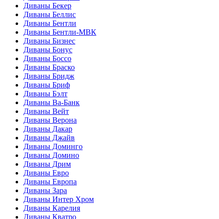
Диваны Бекер
Диваны Беллис
Диваны Бентли
Диваны Бентли-МВК
Диваны Бизнес
Диваны Бонус
Диваны Боссо
Диваны Браско
Диваны Бридж
Диваны Бриф
Диваны Бэлт
Диваны Ва-Банк
Диваны Вейт
Диваны Верона
Диваны Дакар
Диваны Джайв
Диваны Доминго
Диваны Домино
Диваны Дрим
Диваны Евро
Диваны Европа
Диваны Зара
Диваны Интер Хром
Диваны Карелия
Диваны Кватро