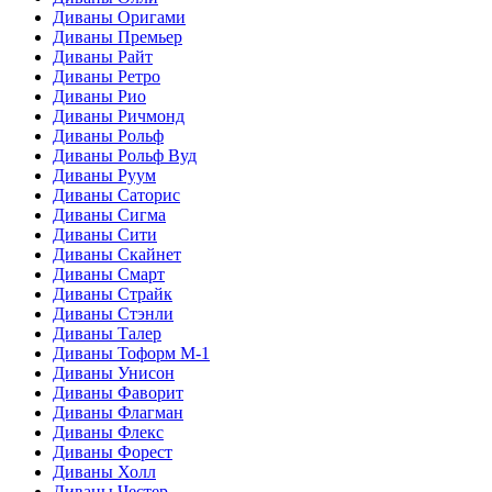
Диваны Оригами
Диваны Премьер
Диваны Райт
Диваны Ретро
Диваны Рио
Диваны Ричмонд
Диваны Рольф
Диваны Рольф Вуд
Диваны Руум
Диваны Саторис
Диваны Сигма
Диваны Сити
Диваны Скайнет
Диваны Смарт
Диваны Страйк
Диваны Стэнли
Диваны Талер
Диваны Тоформ М-1
Диваны Унисон
Диваны Фаворит
Диваны Флагман
Диваны Флекс
Диваны Форест
Диваны Холл
Диваны Честер