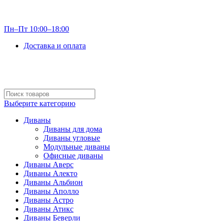
info@optdivan.ru
Пн–Пт 10:00–18:00
Доставка и оплата
+7 (499) 390-82-31
Выберите категорию
Диваны
Диваны для дома
Диваны угловые
Модульные диваны
Офисные диваны
Диваны Аверс
Диваны Алекто
Диваны Альбион
Диваны Аполло
Диваны Астро
Диваны Атикс
Диваны Беверли