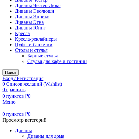
Диваны Честер Люкс
Диваны Эволюшн
Диваны Энрико
Диваны Этна
Диваны Юнит
Кресла
Кресла-реклайнеры
Пуфы и банкетки
Столы и стулья
Барные стулья
Стулья для кафе и гостиниц
Поиск
Вход / Регистрация
0
Список желаний (Wishlist)
0
сравнить
0
пунктов
₽
0
Меню
0
пунктов
₽
0
Просмотр категорий
Диваны
Диваны для дома