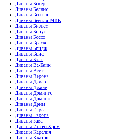
Диваны Бекер
Диваны Беллис
Диваны Бентли
Диваны Бентли-МВК
Диваны Бизнес
Диваны Бонус
Диваны Боссо
Диваны Браско
Диваны Бридж
Диваны Бриф
Диваны Бэлт
Диваны Ва-Банк
Диваны Вейт
Диваны Верона
Диваны Дакар
Диваны Джайв
Диваны Доминго
Диваны Домино
Диваны Дрим
Диваны Евро
Диваны Европа
Диваны Зара
Диваны Интер Хром
Диваны Карелия
Диваны Кватро