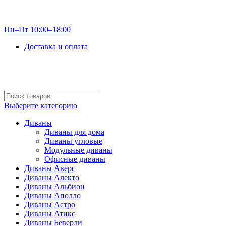
info@optdivan.ru
Пн–Пт 10:00–18:00
Доставка и оплата
+7 (499) 390-82-31
Выберите категорию
Диваны
Диваны для дома
Диваны угловые
Модульные диваны
Офисные диваны
Диваны Аверс
Диваны Алекто
Диваны Альбион
Диваны Аполло
Диваны Астро
Диваны Атикс
Диваны Беверли