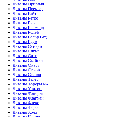
Диваны Оригами
Диваны Премьер
Диваны Райт
Диваны Ретро
Диваны Рио
Диваны Ричмонд
Диваны Рольф
Диваны Рольф Вуд
Диваны Руум
Диваны Саторис
Диваны Сигма
Диваны Сити
Диваны Скайнет
Диваны Смарт
Диваны Страйк
Диваны Стэнли
Диваны Талер
Диваны Тоформ М-1
Диваны Унисон
Диваны Фаворит
Диваны Флагман
Диваны Флекс
Диваны Форест
Диваны Холл
Диваны Честер