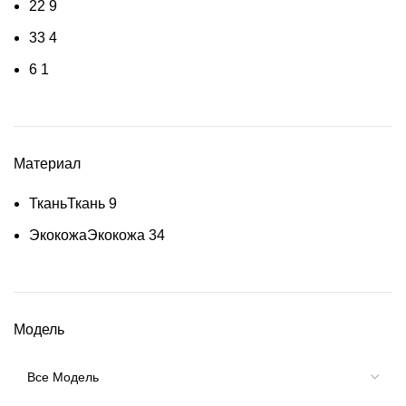
2
2
9
3
3
4
6
1
Материал
Ткань
Ткань
9
Экокожа
Экокожа
34
Модель