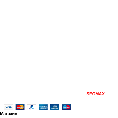
Кресла
Пуфы и банкетки
Столы и стулья
Полезно
Мой аккаунт
Оформление заказа
Политики конфиденциальности
Политика возврата товара
Наши документы
Все права защищены
2026 | разработано
SEOMAX
seo
продвижение сайта
Магазин