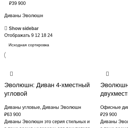
₽
39 900
Диваны Эволюшн
Show sidebar
Отображать
9
12
18
24
Эволюшн: Диван 4-хместный
Эволюшн
угловой
двухмес
Диваны угловые
,
Диваны Эволюшн
Офисные ди
₽
63 900
₽
29 900
Диваны Эволюшн это серия стильных и
Диваны Эвол