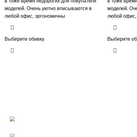
в тоже время недорогих для покупателя
в тоже врем
моделей. Очень уютно вписываются в
моделей. Оч
любой офис, эргономичны
любой офис,
Выберите обивку
Выберите об
Новости
Сайт компании ОптДиван. Мы на рынке
более 14 лет. У нас Вы можете купить
Какой див
диваны, кресла для офиса, кресла-
выбор див
реклайнеры оптом и в розницу
по
ресепшен
ценам завода-изготовителя
.
111123, г. Москва, улица
03.08.2026
1-я Владимирская дом 12 А
+7 (499) 390-82-31