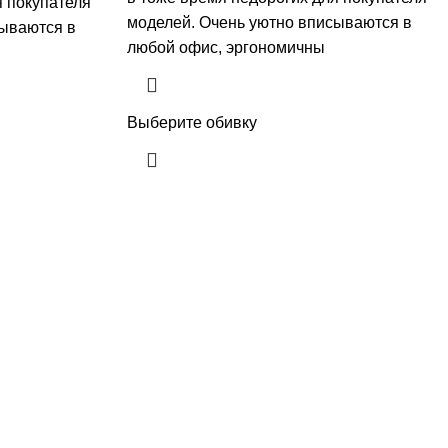
я покупателя
моделей. Очень уютно вписываются в
сываются в
любой офис, эргономичны
Выберите обивку
Каталог
Полезно
Диваны для дома
Мой аккаунт
Диваны угловые
Оформление заказа
Модульные диваны
Политики
конфиденциальности
Офисные диваны
Политика возврата
Кресла
товара