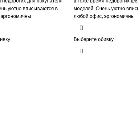
я недорогих для покупателя
в тоже время недорогих дл
ень уютно вписываются в
моделей. Очень уютно впи
 эргономичны
любой офис, эргономичны
ивку
Выберите обивку
Навигация
Главная
ан поставить в приёмную —
Статьи
ана для офиса и
а
Каталог
О нас
Нет комментов
Контакты