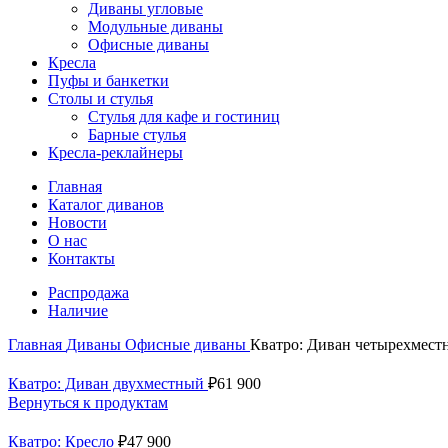
Диваны угловые
Модульные диваны
Офисные диваны
Кресла
Пуфы и банкетки
Столы и стулья
Стулья для кафе и гостиниц
Барные стулья
Кресла-реклайнеры
Главная
Каталог диванов
Новости
О нас
Контакты
Распродажа
Наличие
Главная
Диваны
Офисные диваны
Кватро: Диван четырехмест
Кватро: Диван двухместный
₽
61 900
Вернуться к продуктам
Кватро: Кресло
₽
47 900