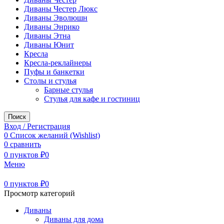
Диваны Честер Люкс
Диваны Эволюшн
Диваны Энрико
Диваны Этна
Диваны Юнит
Кресла
Кресла-реклайнеры
Пуфы и банкетки
Столы и стулья
Барные стулья
Стулья для кафе и гостиниц
Поиск
Вход / Регистрация
0
Список желаний (Wishlist)
0
сравнить
0
пунктов
₽
0
Меню
0
пунктов
₽
0
Просмотр категорий
Диваны
Диваны для дома