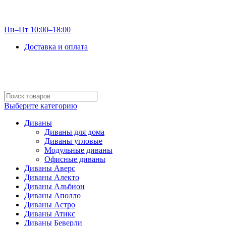
info@optdivan.ru
Пн–Пт 10:00–18:00
Доставка и оплата
+7 (499) 390-82-31
Выберите категорию
Диваны
Диваны для дома
Диваны угловые
Модульные диваны
Офисные диваны
Диваны Аверс
Диваны Алекто
Диваны Альбион
Диваны Аполло
Диваны Астро
Диваны Атикс
Диваны Беверли