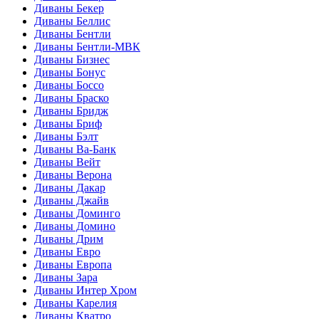
Диваны Бекер
Диваны Беллис
Диваны Бентли
Диваны Бентли-МВК
Диваны Бизнес
Диваны Бонус
Диваны Боссо
Диваны Браско
Диваны Бридж
Диваны Бриф
Диваны Бэлт
Диваны Ва-Банк
Диваны Вейт
Диваны Верона
Диваны Дакар
Диваны Джайв
Диваны Доминго
Диваны Домино
Диваны Дрим
Диваны Евро
Диваны Европа
Диваны Зара
Диваны Интер Хром
Диваны Карелия
Диваны Кватро