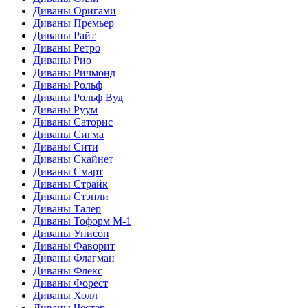
Диваны Оригами
Диваны Премьер
Диваны Райт
Диваны Ретро
Диваны Рио
Диваны Ричмонд
Диваны Рольф
Диваны Рольф Вуд
Диваны Руум
Диваны Саторис
Диваны Сигма
Диваны Сити
Диваны Скайнет
Диваны Смарт
Диваны Страйк
Диваны Стэнли
Диваны Талер
Диваны Тоформ М-1
Диваны Унисон
Диваны Фаворит
Диваны Флагман
Диваны Флекс
Диваны Форест
Диваны Холл
Диваны Честер