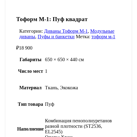
Тоформ М-1: Пуф квадрат
Категории:
Диваны Тоформ М-1
,
Модульные
диваны
,
Пуфы и банкетки
Метка:
тоформ м-1
₽
18 900
Габариты
650 × 650 × 440 см
Число мест
1
Материал
Ткань, Экокожа
Тип товара
Пуф
Комбинация пенополиуретанов
разной плотности (ST2536,
Наполнение
EL2545)