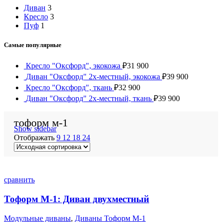
Диван
3
Кресло
3
Пуф
1
Самые популярные
Кресло "Оксфорд", экокожа
₽
31 900
Диван "Оксфорд" 2х-местный, экокожа
₽
39 900
Кресло "Оксфорд", ткань
₽
32 900
Диван "Оксфорд" 2х-местный, ткань
₽
39 900
тоформ м-1
Show sidebar
Отображать
9
12
18
24
сравнить
Тоформ М-1: Диван двухместный
Модульные диваны
,
Диваны Тоформ М-1