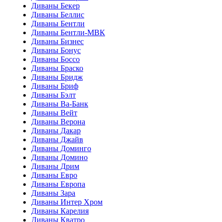
Диваны Бекер
Диваны Беллис
Диваны Бентли
Диваны Бентли-МВК
Диваны Бизнес
Диваны Бонус
Диваны Боссо
Диваны Браско
Диваны Бридж
Диваны Бриф
Диваны Бэлт
Диваны Ва-Банк
Диваны Вейт
Диваны Верона
Диваны Дакар
Диваны Джайв
Диваны Доминго
Диваны Домино
Диваны Дрим
Диваны Евро
Диваны Европа
Диваны Зара
Диваны Интер Хром
Диваны Карелия
Диваны Кватро