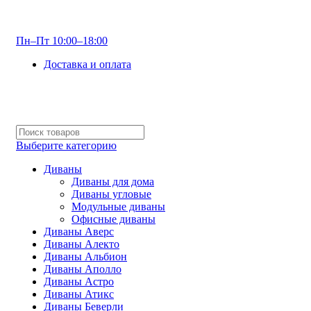
info@optdivan.ru
Пн–Пт 10:00–18:00
Доставка и оплата
+7 (499) 390-82-31
Выберите категорию
Диваны
Диваны для дома
Диваны угловые
Модульные диваны
Офисные диваны
Диваны Аверс
Диваны Алекто
Диваны Альбион
Диваны Аполло
Диваны Астро
Диваны Атикс
Диваны Беверли