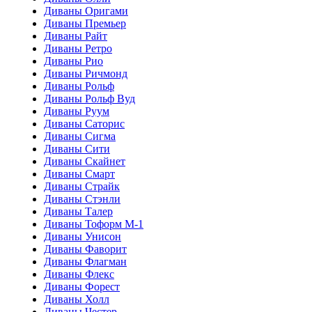
Диваны Оригами
Диваны Премьер
Диваны Райт
Диваны Ретро
Диваны Рио
Диваны Ричмонд
Диваны Рольф
Диваны Рольф Вуд
Диваны Руум
Диваны Саторис
Диваны Сигма
Диваны Сити
Диваны Скайнет
Диваны Смарт
Диваны Страйк
Диваны Стэнли
Диваны Талер
Диваны Тоформ М-1
Диваны Унисон
Диваны Фаворит
Диваны Флагман
Диваны Флекс
Диваны Форест
Диваны Холл
Диваны Честер