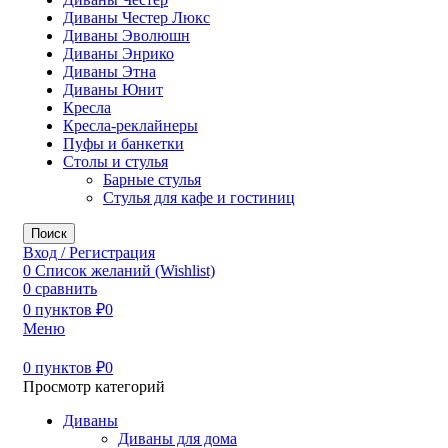
Диваны Честер Люкс
Диваны Эволюшн
Диваны Энрико
Диваны Этна
Диваны Юнит
Кресла
Кресла-реклайнеры
Пуфы и банкетки
Столы и стулья
Барные стулья
Стулья для кафе и гостиниц
Поиск
Вход / Регистрация
0
Список желаний (Wishlist)
0
сравнить
0
пунктов
₽
0
Меню
0
пунктов
₽
0
Просмотр категорий
Диваны
Диваны для дома