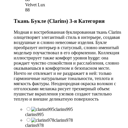
Velvet Lux
88
Ткань Букле (Clarins) 3-я Категория
Модная и востребованная буклированная ткань Clarins
олицетворяет элегантный стиль в интерьере, создавая
воздушные и словно невесомые изделия. Букле
преобразует интерьер в статусный, словно именитый
модельер поучаствовал в его оформлении. Коллекция
иллюстрирует также комфорт уровня hygge: она
рождает чувство спокойствия и расслабления, словно
оказываешься в комфортном и безопасном месте.
Ничто не отвлекает и не раздражает в ней: только
гармоничные натуральные тональности, теплота и
мягкость фактуры. Неоднородная окраска волокон с
отголосками меланжа рисует трехмерный объем:
пушистые вкрапления узелков создают тактильно
теплую и внешне деликатную поверхность
clarins995
clarins995
clarins978
clarins978