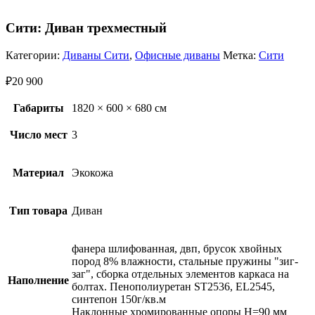
Сити: Диван трехместный
Категории:
Диваны Сити
,
Офисные диваны
Метка:
Сити
₽
20 900
Габариты
1820 × 600 × 680 см
Число мест
3
Материал
Экокожа
Тип товара
Диван
фанера шлифованная, двп, брусок хвойных
пород 8% влажности, стальные пружины "зиг-
заг", сборка отдельных элементов каркаса на
Наполнение
болтах. Пенополиуретан ST2536, EL2545,
синтепон 150г/кв.м
Наклонные хромированные опоры Н=90 мм