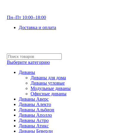
info@optdivan.ru
Пн–Пт 10:00–18:00
Доставка и оплата
+7 (499) 390-82-31
Выберите категорию
Диваны
Диваны для дома
Диваны угловые
Модульные диваны
Офисные диваны
Диваны Аверс
Диваны Алекто
Диваны Альбион
Диваны Аполло
Диваны Астро
Диваны Атикс
Диваны Беверли