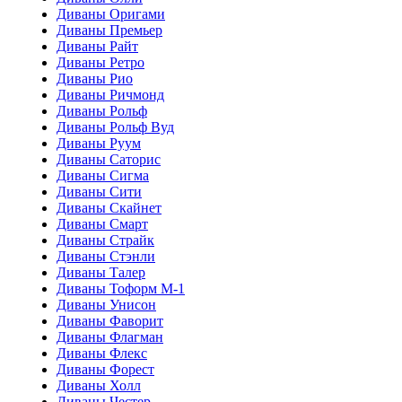
Диваны Оригами
Диваны Премьер
Диваны Райт
Диваны Ретро
Диваны Рио
Диваны Ричмонд
Диваны Рольф
Диваны Рольф Вуд
Диваны Руум
Диваны Саторис
Диваны Сигма
Диваны Сити
Диваны Скайнет
Диваны Смарт
Диваны Страйк
Диваны Стэнли
Диваны Талер
Диваны Тоформ М-1
Диваны Унисон
Диваны Фаворит
Диваны Флагман
Диваны Флекс
Диваны Форест
Диваны Холл
Диваны Честер