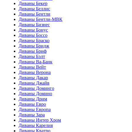
Диваны Бекер
Диваны Беллис
Диваны Бентли
Диваны Бентли-МВК
Диваны Бизнес
Диваны Бонус
Диваны Боссо
Диваны Браско
Диваны Бридж
Диваны Бриф
Диваны Бэлт
Диваны Ва-Банк
Диваны Вейт
Диваны Верона
Диваны Дакар
Диваны Джайв
Диваны Доминго
Диваны Домино
Диваны Дрим
Диваны Евро
Диваны Европа
Диваны Зара
Диваны Интер Хром
Диваны Карелия
Диваны Кватро