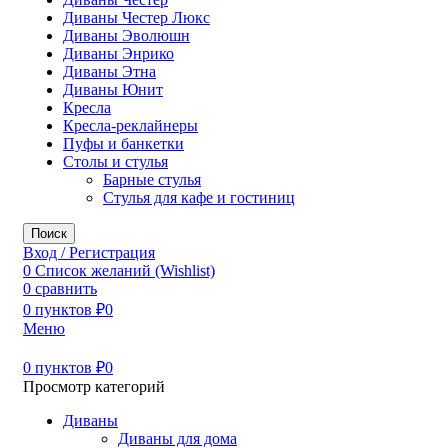
Диваны Честер Люкс
Диваны Эволюшн
Диваны Энрико
Диваны Этна
Диваны Юнит
Кресла
Кресла-реклайнеры
Пуфы и банкетки
Столы и стулья
Барные стулья
Стулья для кафе и гостиниц
Поиск
Вход / Регистрация
0
Список желаний (Wishlist)
0
сравнить
0
пунктов
₽
0
Меню
0
пунктов
₽
0
Просмотр категорий
Диваны
Диваны для дома