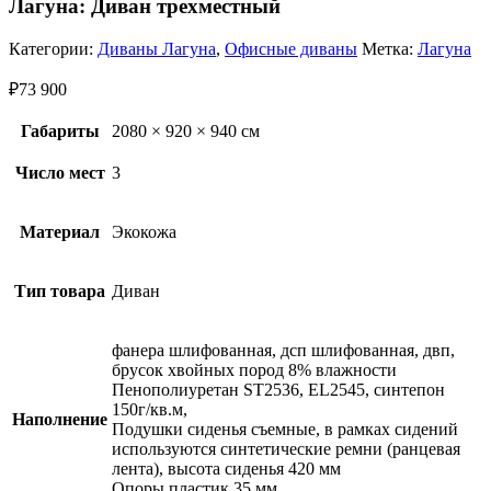
Лагуна: Диван трехместный
Категории:
Диваны Лагуна
,
Офисные диваны
Метка:
Лагуна
₽
73 900
Габариты
2080 × 920 × 940 см
Число мест
3
Материал
Экокожа
Тип товара
Диван
фанера шлифованная, дсп шлифованная, двп,
брусок хвойных пород 8% влажности
Пенополиуретан ST2536, EL2545, синтепон
150г/кв.м,
Наполнение
Подушки сиденья съемные, в рамках сидений
используются синтетические ремни (ранцевая
лента), высота сиденья 420 мм
Опоры пластик 35 мм