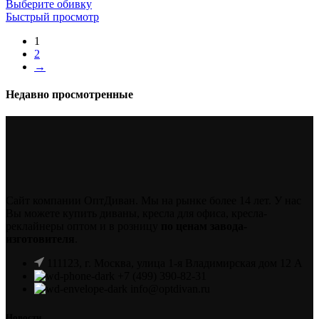
Выберите обивку
Быстрый просмотр
1
2
→
Недавно просмотренные
Сайт компании ОптДиван. Мы на рынке более 14 лет. У нас
Вы можете купить диваны, кресла для офиса, кресла-
реклайнеры оптом и в розницу
по ценам завода-
изготовителя
.
111123, г. Москва, улица 1-я Владимирская дом 12 А
+7 (499) 390-82-31
info@optdivan.ru
Новости