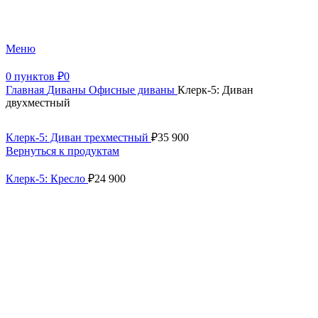
+7 (499) 390-82-31
Меню
0
пунктов
₽
0
Главная
Диваны
Офисные диваны
Клерк-5: Диван
двухместный
Клерк-5: Диван трехместный
₽
35 900
Вернуться к продуктам
Клерк-5: Кресло
₽
24 900