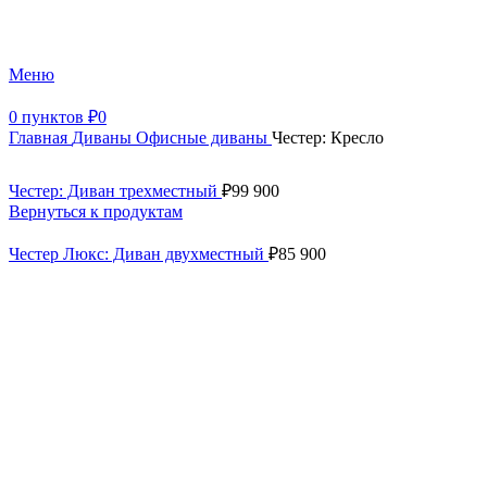
+7 (499) 390-82-31
Меню
0
пунктов
₽
0
Главная
Диваны
Офисные диваны
Честер: Кресло
Честер: Диван трехместный
₽
99 900
Вернуться к продуктам
Честер Люкс: Диван двухместный
₽
85 900