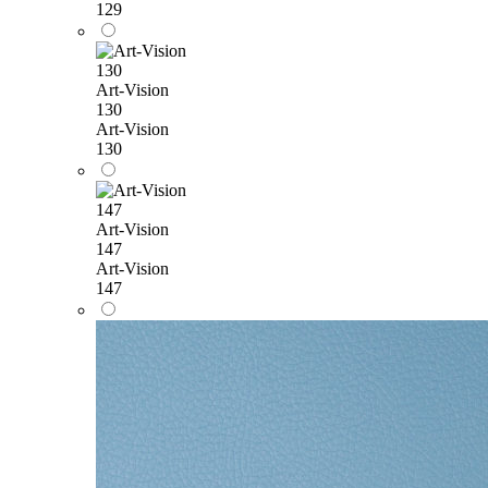
129
Art-Vision
130
Art-Vision
130
Art-Vision
147
Art-Vision
147