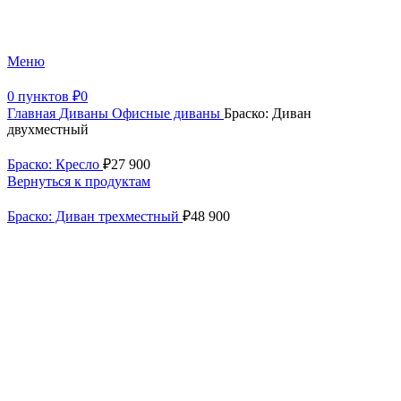
+7 (499) 390-82-31
Меню
0
пунктов
₽
0
Главная
Диваны
Офисные диваны
Браско: Диван
двухместный
Браско: Кресло
₽
27 900
Вернуться к продуктам
Браско: Диван трехместный
₽
48 900