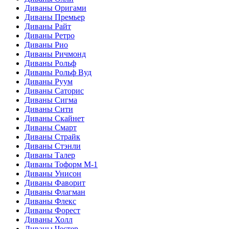
Диваны Оригами
Диваны Премьер
Диваны Райт
Диваны Ретро
Диваны Рио
Диваны Ричмонд
Диваны Рольф
Диваны Рольф Вуд
Диваны Руум
Диваны Саторис
Диваны Сигма
Диваны Сити
Диваны Скайнет
Диваны Смарт
Диваны Страйк
Диваны Стэнли
Диваны Талер
Диваны Тоформ М-1
Диваны Унисон
Диваны Фаворит
Диваны Флагман
Диваны Флекс
Диваны Форест
Диваны Холл
Диваны Честер