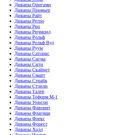
Диваны Оригами
Диваны Премьер
Диваны Райт
Диваны Ретро
Диваны Рио
Диваны Ричмонд
Диваны Рольф
Диваны Рольф Вуд
Диваны Руум
Диваны Саторис
Диваны Сигма
Диваны Сити
Диваны Скайнет
Диваны Смарт
Диваны Страйк
Диваны Стэнли
Диваны Талер
Диваны Тоформ М-1
Диваны Унисон
Диваны Фаворит
Диваны Флагман
Диваны Флекс
Диваны Форест
Диваны Холл
Диваны Честер