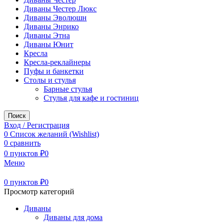
Диваны Честер Люкс
Диваны Эволюшн
Диваны Энрико
Диваны Этна
Диваны Юнит
Кресла
Кресла-реклайнеры
Пуфы и банкетки
Столы и стулья
Барные стулья
Стулья для кафе и гостиниц
Поиск
Вход / Регистрация
0
Список желаний (Wishlist)
0
сравнить
0
пунктов
₽
0
Меню
0
пунктов
₽
0
Просмотр категорий
Диваны
Диваны для дома