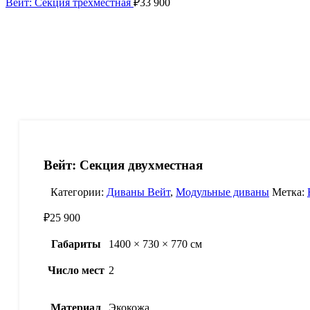
Вейт: Секция трехместная
₽
33 900
Вейт: Секция двухместная
Категории:
Диваны Вейт
,
Модульные диваны
Метка:
₽
25 900
Габариты
1400 × 730 × 770 см
Число мест
2
Материал
Экокожа