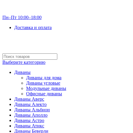
info@optdivan.ru
Пн–Пт 10:00–18:00
Доставка и оплата
+7 (499) 390-82-31
Выберите категорию
Диваны
Диваны для дома
Диваны угловые
Модульные диваны
Офисные диваны
Диваны Аверс
Диваны Алекто
Диваны Альбион
Диваны Аполло
Диваны Астро
Диваны Атикс
Диваны Беверли