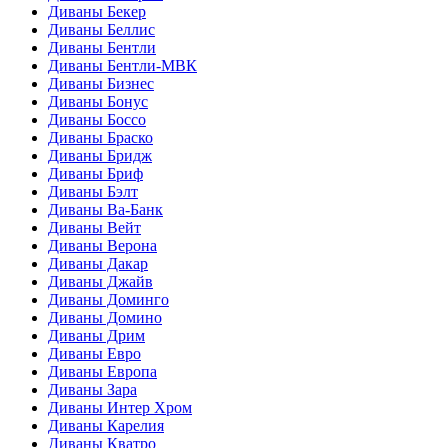
Диваны Бекер
Диваны Беллис
Диваны Бентли
Диваны Бентли-МВК
Диваны Бизнес
Диваны Бонус
Диваны Боссо
Диваны Браско
Диваны Бридж
Диваны Бриф
Диваны Бэлт
Диваны Ва-Банк
Диваны Вейт
Диваны Верона
Диваны Дакар
Диваны Джайв
Диваны Доминго
Диваны Домино
Диваны Дрим
Диваны Евро
Диваны Европа
Диваны Зара
Диваны Интер Хром
Диваны Карелия
Диваны Кватро