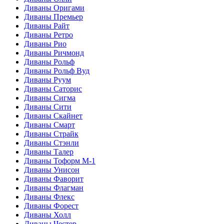
Диваны Оригами
Диваны Премьер
Диваны Райт
Диваны Ретро
Диваны Рио
Диваны Ричмонд
Диваны Рольф
Диваны Рольф Вуд
Диваны Руум
Диваны Саторис
Диваны Сигма
Диваны Сити
Диваны Скайнет
Диваны Смарт
Диваны Страйк
Диваны Стэнли
Диваны Талер
Диваны Тоформ М-1
Диваны Унисон
Диваны Фаворит
Диваны Флагман
Диваны Флекс
Диваны Форест
Диваны Холл
Диваны Честер