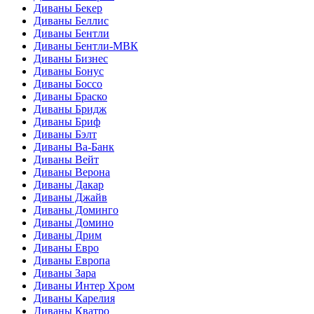
Диваны Бекер
Диваны Беллис
Диваны Бентли
Диваны Бентли-МВК
Диваны Бизнес
Диваны Бонус
Диваны Боссо
Диваны Браско
Диваны Бридж
Диваны Бриф
Диваны Бэлт
Диваны Ва-Банк
Диваны Вейт
Диваны Верона
Диваны Дакар
Диваны Джайв
Диваны Доминго
Диваны Домино
Диваны Дрим
Диваны Евро
Диваны Европа
Диваны Зара
Диваны Интер Хром
Диваны Карелия
Диваны Кватро