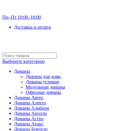
info@optdivan.ru
Пн–Пт 10:00–18:00
Доставка и оплата
+7 (499) 390-82-31
Выберите категорию
Диваны
Диваны для дома
Диваны угловые
Модульные диваны
Офисные диваны
Диваны Аверс
Диваны Алекто
Диваны Альбион
Диваны Аполло
Диваны Астро
Диваны Атикс
Диваны Беверли