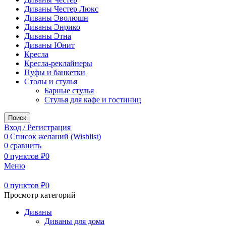
Диваны Честер Люкс
Диваны Эволюшн
Диваны Энрико
Диваны Этна
Диваны Юнит
Кресла
Кресла-реклайнеры
Пуфы и банкетки
Столы и стулья
Барные стулья
Стулья для кафе и гостиниц
Поиск
Вход / Регистрация
0
Список желаний (Wishlist)
0
сравнить
0
пунктов
₽
0
Меню
0
пунктов
₽
0
Просмотр категорий
Диваны
Диваны для дома