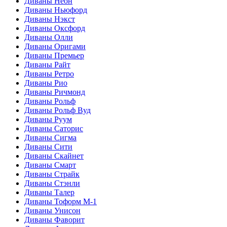
Диваны Неон
Диваны Ньюфорд
Диваны Нэкст
Диваны Оксфорд
Диваны Олли
Диваны Оригами
Диваны Премьер
Диваны Райт
Диваны Ретро
Диваны Рио
Диваны Ричмонд
Диваны Рольф
Диваны Рольф Вуд
Диваны Руум
Диваны Саторис
Диваны Сигма
Диваны Сити
Диваны Скайнет
Диваны Смарт
Диваны Страйк
Диваны Стэнли
Диваны Талер
Диваны Тоформ М-1
Диваны Унисон
Диваны Фаворит