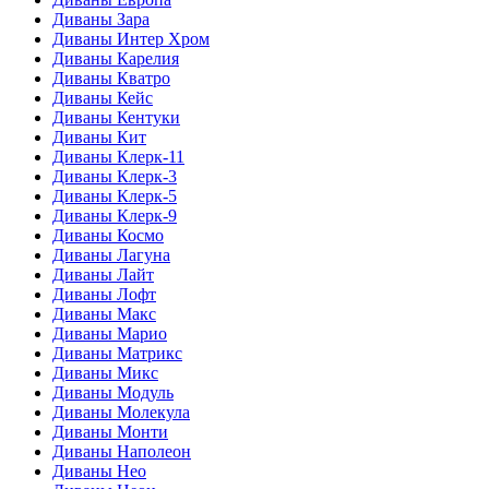
Диваны Зара
Диваны Интер Хром
Диваны Карелия
Диваны Кватро
Диваны Кейс
Диваны Кентуки
Диваны Кит
Диваны Клерк-11
Диваны Клерк-3
Диваны Клерк-5
Диваны Клерк-9
Диваны Космо
Диваны Лагуна
Диваны Лайт
Диваны Лофт
Диваны Макс
Диваны Марио
Диваны Матрикс
Диваны Микс
Диваны Модуль
Диваны Молекула
Диваны Монти
Диваны Наполеон
Диваны Нео