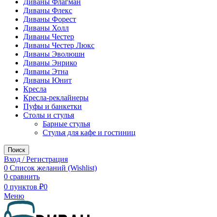
Диваны Флагман
Диваны Флекс
Диваны Форест
Диваны Холл
Диваны Честер
Диваны Честер Люкс
Диваны Эволюшн
Диваны Энрико
Диваны Этна
Диваны Юнит
Кресла
Кресла-реклайнеры
Пуфы и банкетки
Столы и стулья
Барные стулья
Стулья для кафе и гостиниц
Поиск
Вход / Регистрация
0
Список желаний (Wishlist)
0
сравнить
0
пунктов
₽
0
Меню