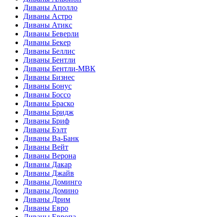
Диваны Аполло
Диваны Астро
Диваны Атикс
Диваны Беверли
Диваны Бекер
Диваны Беллис
Диваны Бентли
Диваны Бентли-МВК
Диваны Бизнес
Диваны Бонус
Диваны Боссо
Диваны Браско
Диваны Бридж
Диваны Бриф
Диваны Бэлт
Диваны Ва-Банк
Диваны Вейт
Диваны Верона
Диваны Дакар
Диваны Джайв
Диваны Доминго
Диваны Домино
Диваны Дрим
Диваны Евро
Диваны Европа