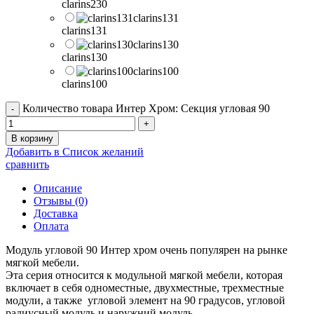
clarins230
clarins131
clarins131
clarins130
clarins130
clarins100
clarins100
Количество товара Интер Хром: Секция угловая 90
В корзину
Добавить в Список желаний
сравнить
Описание
Отзывы (0)
Доставка
Оплата
Модуль угловой 90 Интер хром очень популярен на рынке
мягкой мебели.
Эта серия относится к модульной мягкой мебели, которая
включает в себя одноместные, двухместные, трехместные
модули, а также угловой элемент на 90 градусов, угловой
радиусный модуль и наружний модуль.