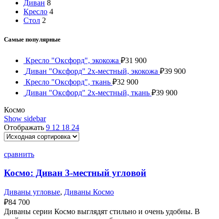
Диван
8
Кресло
4
Стол
2
Самые популярные
Кресло "Оксфорд", экокожа
₽
31 900
Диван "Оксфорд" 2х-местный, экокожа
₽
39 900
Кресло "Оксфорд", ткань
₽
32 900
Диван "Оксфорд" 2х-местный, ткань
₽
39 900
Космо
Show sidebar
Отображать
9
12
18
24
сравнить
Космо: Диван 3-местный угловой
Диваны угловые
,
Диваны Космо
₽
84 700
Диваны серии Космо выглядят стильно и очень удобны. В