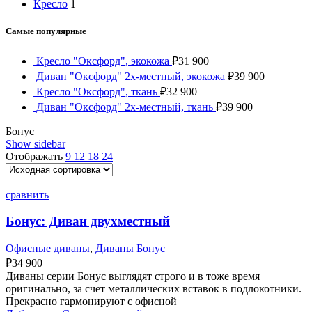
Кресло
1
Самые популярные
Кресло "Оксфорд", экокожа
₽
31 900
Диван "Оксфорд" 2х-местный, экокожа
₽
39 900
Кресло "Оксфорд", ткань
₽
32 900
Диван "Оксфорд" 2х-местный, ткань
₽
39 900
Бонус
Show sidebar
Отображать
9
12
18
24
сравнить
Бонус: Диван двухместный
Офисные диваны
,
Диваны Бонус
₽
34 900
Диваны серии Бонус выглядят строго и в тоже время
оригинально, за счет металлических вставок в подлокотники.
Прекрасно гармонируют с офисной