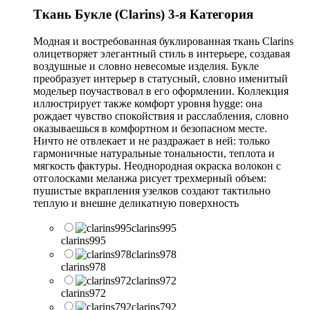
Ткань Букле (Clarins) 3-я Категория
Модная и востребованная буклированная ткань Clarins
олицетворяет элегантный стиль в интерьере, создавая
воздушные и словно невесомые изделия. Букле
преобразует интерьер в статусный, словно именитый
модельер поучаствовал в его оформлении. Коллекция
иллюстрирует также комфорт уровня hygge: она
рождает чувство спокойствия и расслабления, словно
оказываешься в комфортном и безопасном месте.
Ничто не отвлекает и не раздражает в ней: только
гармоничные натуральные тональности, теплота и
мягкость фактуры. Неоднородная окраска волокон с
отголосками меланжа рисует трехмерный объем:
пушистые вкрапления узелков создают тактильно
теплую и внешне деликатную поверхность
clarins995
clarins995
clarins978
clarins978
clarins972
clarins972
clarins792