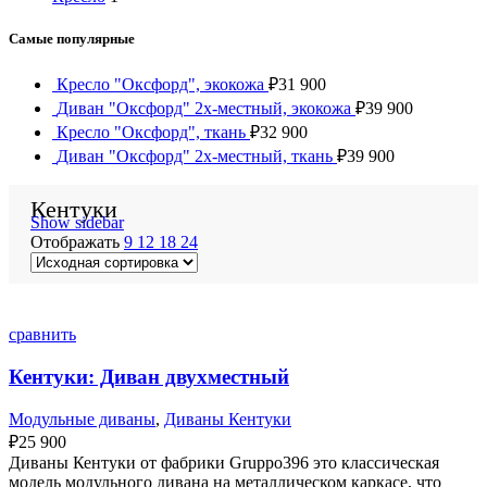
Самые популярные
Кресло "Оксфорд", экокожа
₽
31 900
Диван "Оксфорд" 2х-местный, экокожа
₽
39 900
Кресло "Оксфорд", ткань
₽
32 900
Диван "Оксфорд" 2х-местный, ткань
₽
39 900
Кентуки
Show sidebar
Отображать
9
12
18
24
сравнить
Кентуки: Диван двухместный
Модульные диваны
,
Диваны Кентуки
₽
25 900
Диваны Кентуки от фабрики Gruppo396 это классическая
модель модульного дивана на металлическом каркасе, что