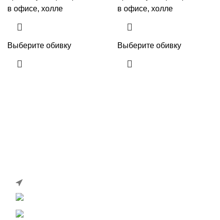
в офисе, холле
в офисе, холле
Выберите обивку
Выберите обивку
Сайт компании ОптДиван. Мы на рынке более 14 лет. У
нас Вы можете купить диваны, кресла для офиса,
кресла-реклайнеры оптом и в розницу
по ценам
завода-изготовителя
.
111123, г. Москва, улица 1-я Владимирская дом 12 А
+7 (499) 390-82-31
info@optdivan.ru