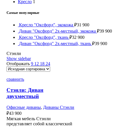
Кресло
1
Самые популярные
Кресло "Оксфорд", экокожа
₽
31 900
Диван "Оксфорд" 2х-местный, экокожа
₽
39 900
Кресло "Оксфорд", ткань
₽
32 900
Диван "Оксфорд" 2х-местный, ткань
₽
39 900
Стэнли
Show sidebar
Отображать
9
12
18
24
сравнить
Стэнли: Диван
двухместный
Офисные диваны
,
Диваны Стэнли
₽
43 900
Мягкая мебель Стэнли
представляет собой классический