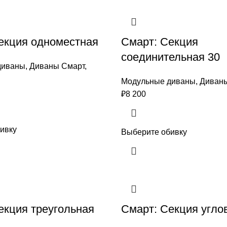
екция одноместная
Смарт: Секция
соединительная 30
диваны
,
Диваны Смарт
,
Модульные диваны
,
Диван
₽
8 200
ивку
Выберите обивку
екция треугольная
Смарт: Секция угло