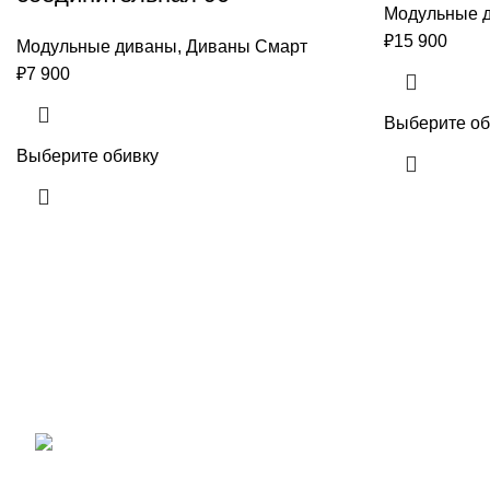
Модульные 
₽
15 900
Модульные диваны
,
Диваны Смарт
₽
7 900
Выберите об
Выберите обивку
Новости
Сайт компании ОптДиван. Мы на рынке
более 14 лет. У нас Вы можете купить
Какой див
диваны, кресла для офиса, кресла-
выбор див
реклайнеры оптом и в розницу
по
ресепшен
ценам завода-изготовителя
.
111123, г. Москва, улица
03.08.2026
1-я Владимирская дом 12 А