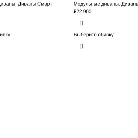
диваны
,
Диваны Смарт
Модульные диваны
,
Диван
₽
22 900
ивку
Выберите обивку
Навигация
Главная
ан поставить в приёмную —
Статьи
ана для офиса и
а
Каталог
О нас
Нет комментов
Контакты