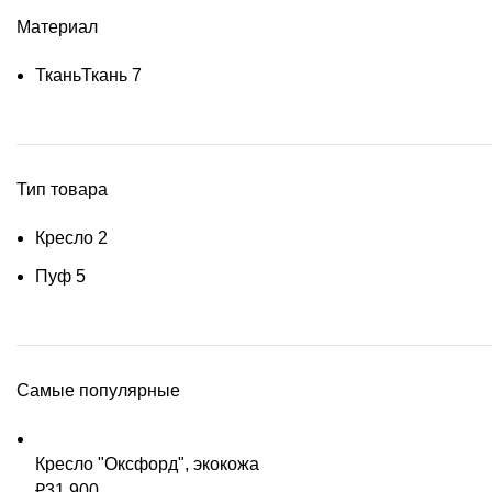
Материал
Ткань
Ткань
7
Тип товара
Кресло
2
Пуф
5
Самые популярные
Кресло "Оксфорд", экокожа
₽
31 900