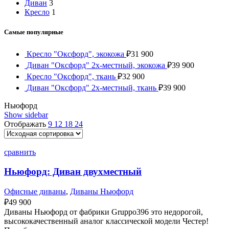
Диван
3
Кресло
1
Самые популярные
Кресло "Оксфорд", экокожа
₽
31 900
Диван "Оксфорд" 2х-местный, экокожа
₽
39 900
Кресло "Оксфорд", ткань
₽
32 900
Диван "Оксфорд" 2х-местный, ткань
₽
39 900
Ньюфорд
Show sidebar
Отображать
9
12
18
24
сравнить
Ньюфорд: Диван двухместный
Офисные диваны
,
Диваны Ньюфорд
₽
49 900
Диваны Ньюфорд от фабрики Gruppo396 это недорогой,
высококачественный аналог классической модели Честер!