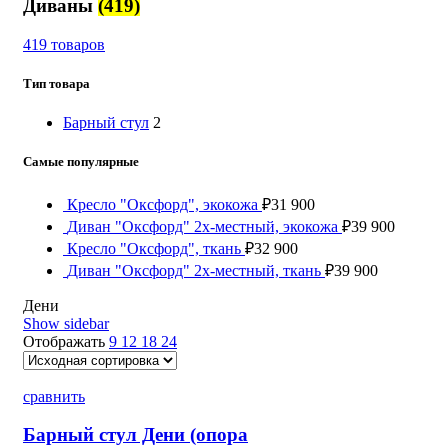
Диваны
(419)
419 товаров
Тип товара
Барный стул
2
Самые популярные
Кресло "Оксфорд", экокожа
₽
31 900
Диван "Оксфорд" 2х-местный, экокожа
₽
39 900
Кресло "Оксфорд", ткань
₽
32 900
Диван "Оксфорд" 2х-местный, ткань
₽
39 900
Дени
Show sidebar
Отображать
9
12
18
24
сравнить
Барный стул Дени (опора