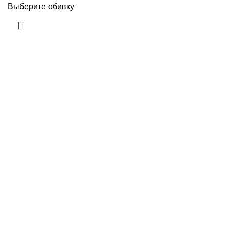
Выберите обивку
Сайт компании ОптДиван. Мы на рынке более 14 лет. У
нас Вы можете купить диваны, кресла для офиса,