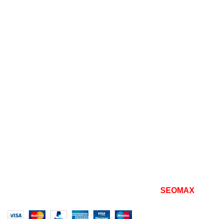
Офисные диваны
Кресла
Пуфы и банкетки
Столы и стулья
Полезно
Мой аккаунт
Оформление заказа
Политики конфиденциальности
Политика возврата товара
Наши документы
Все права защищены
2026 | разработано
SEOMAX
seo
продвижение сайта