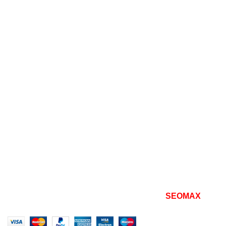
Офисные диваны
Кресла
Пуфы и банкетки
Столы и стулья
Полезно
Мой аккаунт
Оформление заказа
Политики конфиденциальности
Политика возврата товара
Наши документы
Все права защищены
2026 | разработано
SEOMAX
seo
продвижение сайта